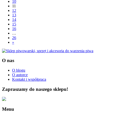
10
11
12
13
14
15
16
…
26
»
O nas
O blogu
O autorce
Kontakt i współpraca
Zapraszamy do naszego sklepu!
Menu