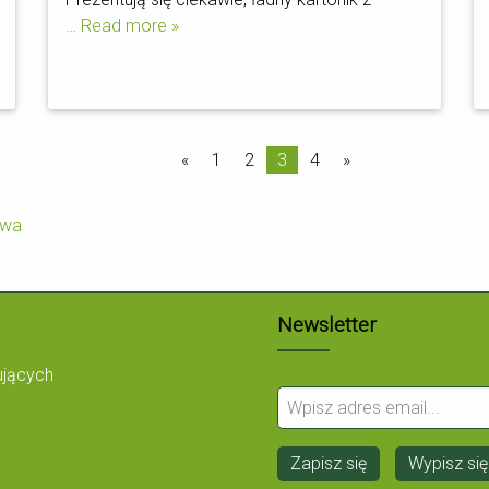
… Read more »
«
1
2
3
4
»
Newsletter
ujących