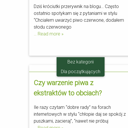
Dziś króciutki przerywnik na blogu… Często
ostatnio spotykam się z pytaniami w stylu
“Chciałem uwarzyć piwo czerwone, dodałem
słodu czerwonego
… Read more »
Bez kategorii
04.09
Dla początkujących
Czy warzenie piwa z
ekstraktów to obciach?
Ile razy czytam “dobre rady” na forach
internetowych w stylu “chłopie daj se spokój z
puszkami, zacieraj”, “nawet nie próbuj
… Read more »