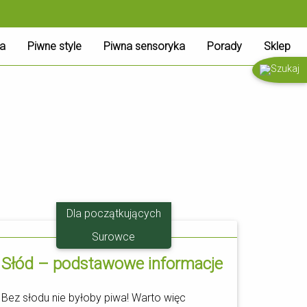
ia
Piwne style
Piwna sensoryka
Porady
Sklep
Dla początkujących
18.10
Surowce
Słód – podstawowe informacje
Bez słodu nie byłoby piwa! Warto więc