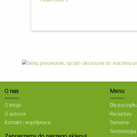
O nas
Menu
O blogu
Dla początk
O autorce
Receptury
Kontakt i współpraca
Surowce
Technologia
Zapraszamy do naszego sklepu!