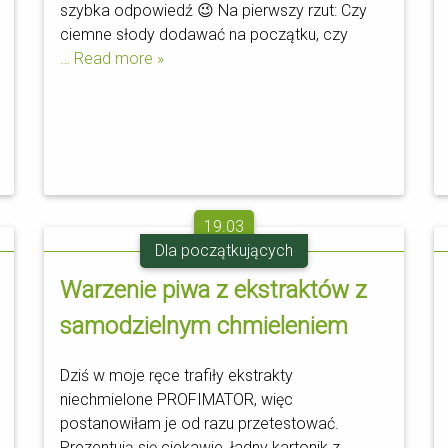
szybka odpowiedź 😉 Na pierwszy rzut: Czy
ciemne słody dodawać na początku, czy
… Read more »
19.03
Dla początkujących
Warzenie piwa z ekstraktów z
samodzielnym chmieleniem
Dziś w moje ręce trafiły ekstrakty
niechmielone PROFIMATOR, więc
postanowiłam je od razu przetestować.
Prezentują się ciekawie, ładny kartonik z