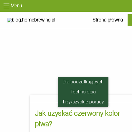
Menu
Strona główna
Dla początkujących
Technologia
23.03
Tipy/szybkie porady
Jak uzyskać czerwony kolor
piwa?