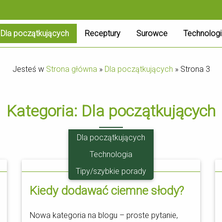
Dla początkujących
Receptury
Surowce
Technolog
Jesteś w
Strona główna
»
Dla początkujących
»
Strona 3
Kategoria:
Dla początkujących
Dla początkujących
Technologia
11.05
Tipy/szybkie porady
Kiedy dodawać ciemne słody?
Nowa kategoria na blogu – proste pytanie,