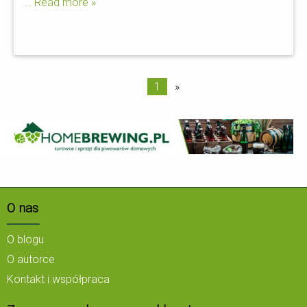
… Read more »
1
»
O nas
O blogu
O autorce
Kontakt i współpraca