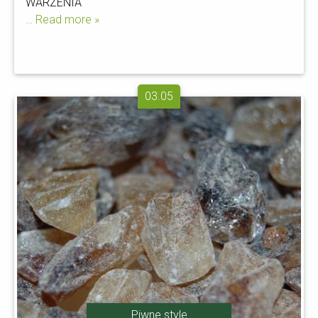
WARZENIA
… Read more »
03.05
Piwne style