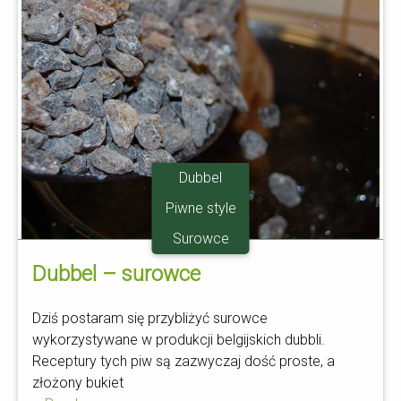
Dubbel
Piwne style
Surowce
Dubbel – surowce
Dziś postaram się przybliżyć surowce
wykorzystywane w produkcji belgijskich dubbli.
Receptury tych piw są zazwyczaj dość proste, a
złożony bukiet