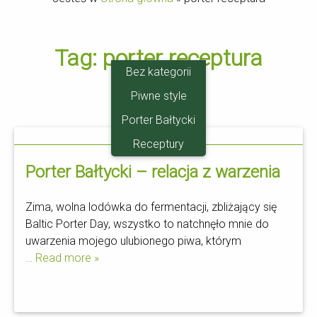
Tag:
porter receptura
Bez kategorii
Piwne style
Porter Bałtycki
17.01
Receptury
Porter Bałtycki – relacja z warzenia
Zima, wolna lodówka do fermentacji, zbliżający się
Baltic Porter Day, wszystko to natchnęło mnie do
uwarzenia mojego ulubionego piwa, którym
… Read more »