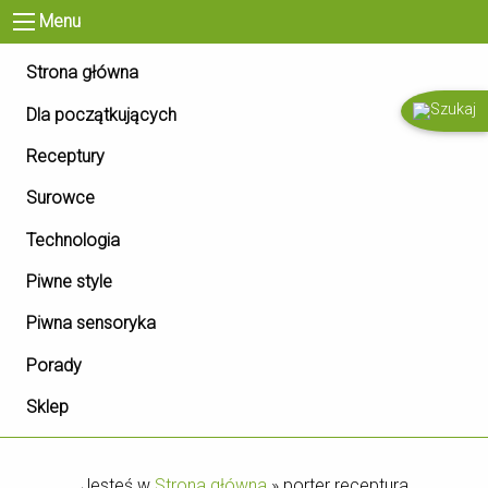
Menu
Strona główna
Dla początkujących
Receptury
Surowce
Technologia
Piwne style
Piwna sensoryka
Porady
Sklep
Jesteś w
Strona główna
»
porter receptura