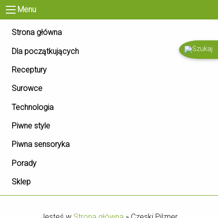
Menu
Strona główna
Dla początkujących
Receptury
Surowce
Technologia
Piwne style
Piwna sensoryka
Porady
Sklep
Jesteś w
Strona główna
»
Czeski Pilzner