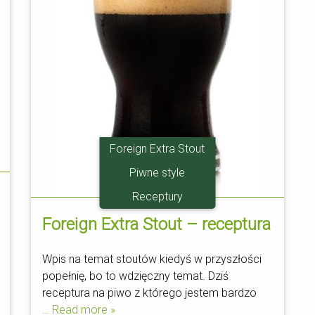
Foreign Extra Stout
Piwne style
Receptury
Foreign Extra Stout – receptura
Wpis na temat stoutów kiedyś w przyszłości
popełnię, bo to wdzięczny temat. Dziś
receptura na piwo z którego jestem bardzo
… Read more »