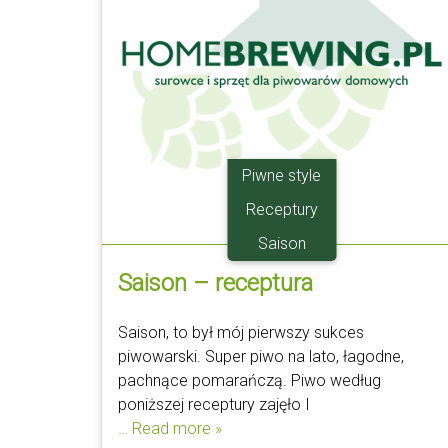
Piwne style
Receptury
Saison
Saison – receptura
Saison, to był mój pierwszy sukces
piwowarski. Super piwo na lato, łagodne,
pachnące pomarańczą. Piwo według
poniższej receptury zajęło I
… Read more »