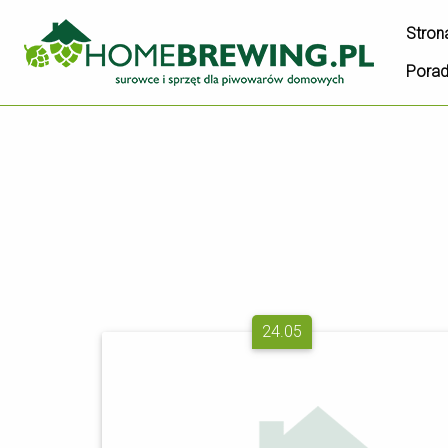
Stron
Pora
24.05