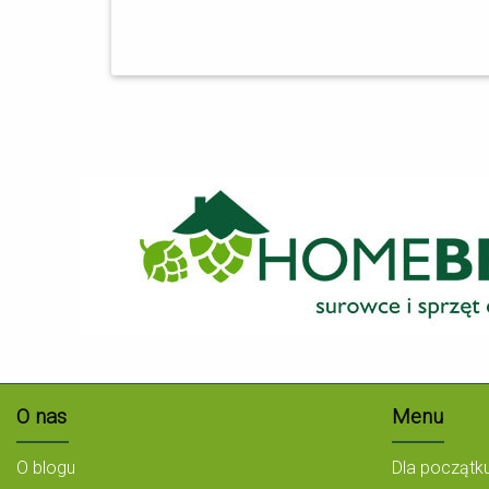
O nas
Menu
O blogu
Dla początk