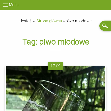
Menu
Jesteś w
Strona główna
»
piwo miodowe
Tag:
piwo miodowe
17.09