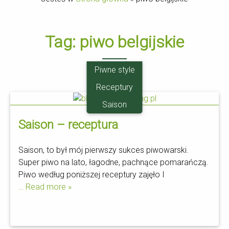
Tag:
piwo belgijskie
Piwne style
Receptury
24.05
Saison
Saison – receptura
Saison, to był mój pierwszy sukces piwowarski.
Super piwo na lato, łagodne, pachnące pomarańczą.
Piwo według poniższej receptury zajęło I
… Read more »