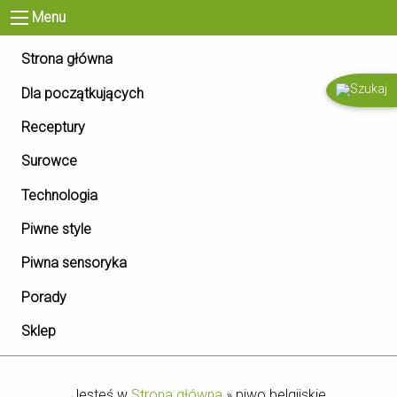
Menu
Strona główna
Dla początkujących
Receptury
Surowce
Technologia
Piwne style
Piwna sensoryka
Porady
Sklep
Jesteś w
Strona główna
»
piwo belgijskie