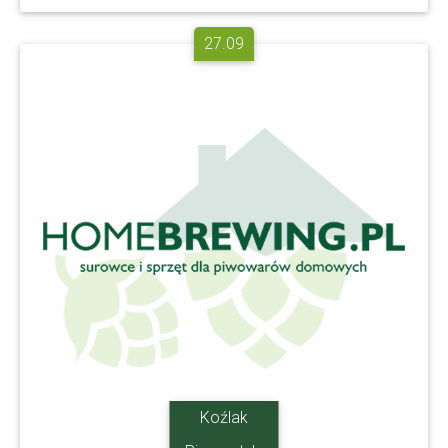
27.09
Koźlak