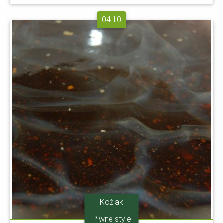
04.10
Koźlak
Piwne style