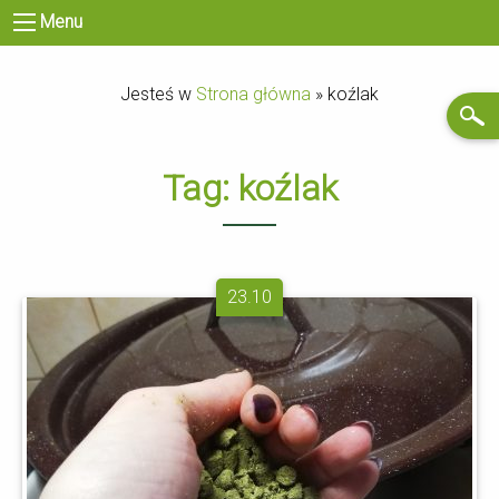
Menu
Jesteś w
Strona główna
»
koźlak
Tag:
koźlak
23.10