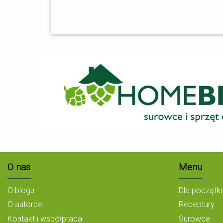
O nas
Menu
O blogu
Dla początk
O autorce
Receptury
Kontakt i współpraca
Surowce