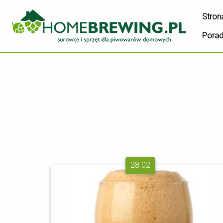
Stron
Pora
28.02