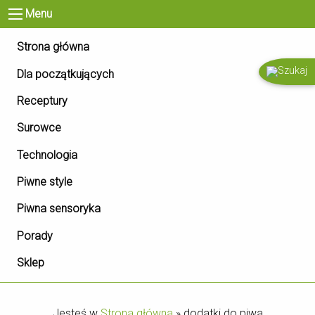
Menu
Strona główna
Dla początkujących
Receptury
Surowce
Technologia
Piwne style
Piwna sensoryka
Porady
Sklep
Jesteś w
Strona główna
»
dodatki do piwa