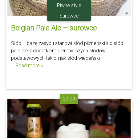
Piwne style
Surowce
Belgian Pale Ale – surowce
Słód – bazę zasypu stanowi słód pilzneński lub słód
pale ale z dodatkiem ciemniejszych słodów
podstawowych takich jak słód wiedeński
… Read more »
27.09