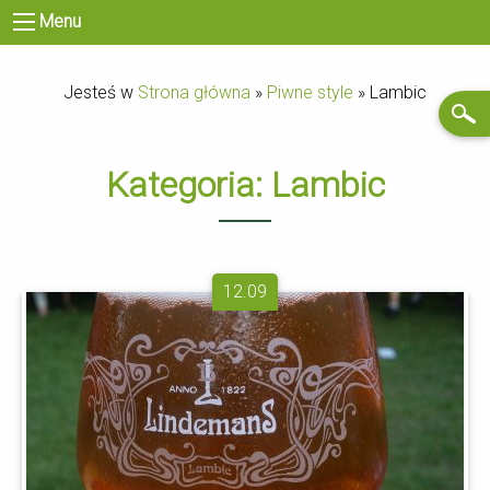
Menu
Jesteś w
Strona główna
»
Piwne style
»
Lambic
Kategoria:
Lambic
12.09