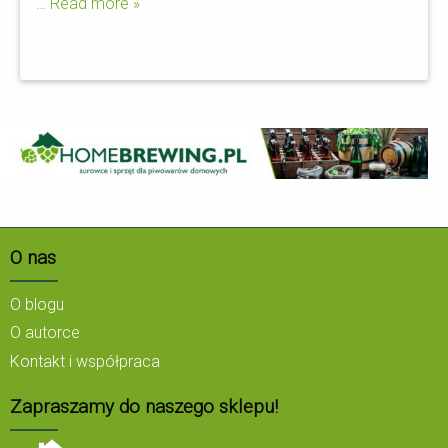
… Read more »
O nas
O blogu
O autorce
Kontakt i współpraca
Zapraszamy do naszego sklepu!