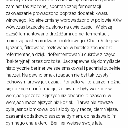
zamiast tak złożonej, spontanicznej fermentacji
zakwaszanie prowadzono poprzez dodatek kwasu
winowego. Kolejne zmiany wprowadzono w połowie XXw,
wówczas brzeczkę dzielono na dwie części. Większą
część fermentowano drożdżami górnej fermentacji,
mniejszą bakteriami kwasu mlekowego. Oba młode piwa
łączono, filtrowano, rozlewano, w butelce zachodziła
refermentacja dzięki dofermentowaniu cukrów z części
“bakteryjnej” przez drożdże. Jak zapewne się domyślacie
historycznie berliner weisse smakował i pachniał zupełnie
inaczej. Na pewno smak i zapach nie był tak czysty i
jednowymiarowy jak dzisiaj. Ponadto w literaturze można
się natknąć na informacje, że piwa te były warzone w
wersjach jeszcze lżejszych niż obecnie, a czasami w
wersjach mocniejszych niż koźlaki. Barwa nie zawsze
była jasnosłomkowa, bo i słody były raczej ciemniejsze,
czasami dodatkowo suszone dymem, co nadawało im
dymnego charakteru. Berliner weisse swoje lata