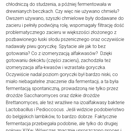
chłodniczą do studzenia, a później fermentowała w
drewnianych beczkach. Czy więc nie używano chmielu?
Owszem używano, szyszki chmielowe były dodawane do
zacieru i pełniły podwójną rolę, wspomagały filtrację dość
problematycznego zacieru w większości złożonego z
pozbawionego łuski słodu pszenicznego oraz oczywiście
nadawały piwu goryczkę. Spytacie ale jak to bez
gotowania? Co z izomeryzacją alfakwasów? Dzięki
gotowaniu dekoktu (części zacieru), zachodziła też
izomeryzacja alfa-kwasów i wzrastała goryczka.
Oczywiście nadal poziom goryczki był bardzo niski, co
miało niebagatelne znaczenie dla fermentacji, a ta była
fermentacją spontaniczną, prowadzoną nie tylko przez
drożdże Saccharomyces oraz dzikie drożdże
Brettanomyces, ale też wrażliwe na izoalfakwasy bakterie
Lactobacillus i Pedioccocus. Jeśli widzicie podobieństwo
do belgijskich lambików, to bardzo dobrze. Faktycznie
fermentacja przebiegała podobnie, ale tylko do drugiej
połowy XIXw. Wówczas znacznie uproszczono proces i