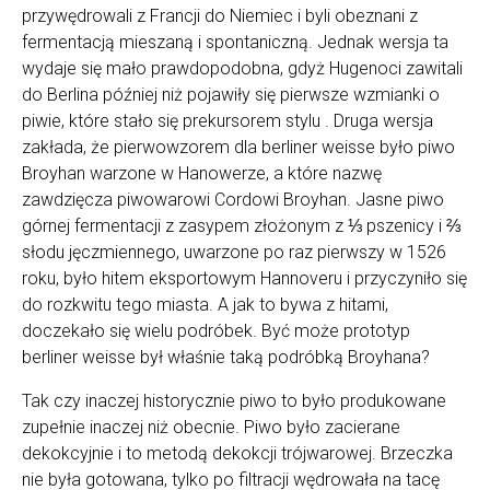
przywędrowali z Francji do Niemiec i byli obeznani z
fermentacją mieszaną i spontaniczną. Jednak wersja ta
wydaje się mało prawdopodobna, gdyż Hugenoci zawitali
do Berlina później niż pojawiły się pierwsze wzmianki o
piwie, które stało się prekursorem stylu . Druga wersja
zakłada, że pierwowzorem dla berliner weisse było piwo
Broyhan warzone w Hanowerze, a które nazwę
zawdzięcza piwowarowi Cordowi Broyhan. Jasne piwo
górnej fermentacji z zasypem złożonym z ⅓ pszenicy i ⅔
słodu jęczmiennego, uwarzone po raz pierwszy w 1526
roku, było hitem eksportowym Hannoveru i przyczyniło się
do rozkwitu tego miasta. A jak to bywa z hitami,
doczekało się wielu podróbek. Być może prototyp
berliner weisse był właśnie taką podróbką Broyhana?
Tak czy inaczej historycznie piwo to było produkowane
zupełnie inaczej niż obecnie. Piwo było zacierane
dekokcyjnie i to metodą dekokcji trójwarowej. Brzeczka
nie była gotowana, tylko po filtracji wędrowała na tacę