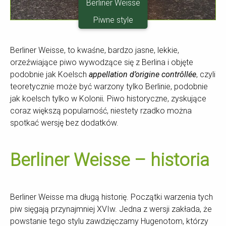
Berliner Weisse
Piwne style
Berliner Weisse, to k
waśne, bardzo jasne, lekkie,
orzeźwiające piwo wywodzące się z Berlina i objęte
podobnie jak Koelsch
appellation d’origine contrôllée
, czyli
teoretycznie może być warzony tylko Berlinie, podobnie
jak koelsch tylko w Kolonii
.
Piwo historyczne, zyskujące
coraz większą popularność, niestety rzadko można
spotkać wersję bez dodatków.
Berliner Weisse – historia
Berliner Weisse ma długą historię. Początki warzenia tych
piw sięgają przynajmniej XVIw. Jedna z wersji zakłada, że
powstanie tego stylu zawdzięczamy Hugenotom, którzy