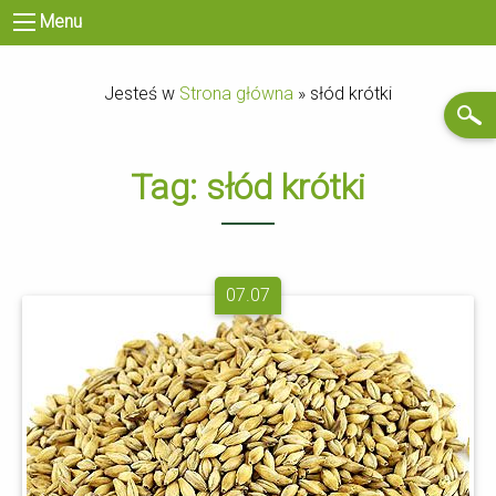
Menu
Jesteś w
Strona główna
»
słód krótki
Tag:
słód krótki
07.07