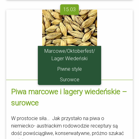
15.03
Marcowe/Oktoberfest/
Lager Wiedeński
Piwne style
Surowce
Piwa marcowe i lagery wiedeńskie –
surowce
W prostocie siła… Jak przystało na piwa o
niemiecko- austriackim rodowodzie receptury są
dość powściągliwe, konserwatywne, próżno szukać