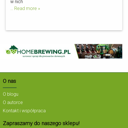
w nich
… Read more »
O nas
O blogu
O autorce
Kontakt i współpraca
Zapraszamy do naszego sklepu!