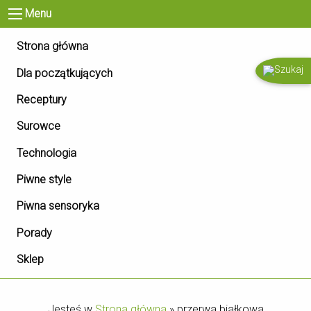
Menu
Strona główna
Dla początkujących
Receptury
Surowce
Technologia
Piwne style
Piwna sensoryka
Porady
Sklep
Jesteś w
Strona główna
»
przerwa białkowa