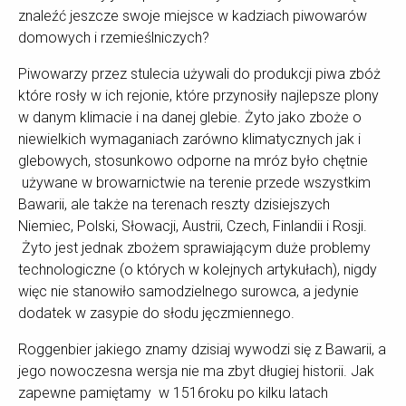
znaleźć jeszcze swoje miejsce w kadziach piwowarów
domowych i rzemieślniczych?
Piwowarzy przez stulecia używali do produkcji piwa zbóż
które rosły w ich rejonie, które przynosiły najlepsze plony
w danym klimacie i na danej glebie. Żyto jako zboże o
niewielkich wymaganiach zarówno klimatycznych jak i
glebowych, stosunkowo odporne na mróz było chętnie
używane w browarnictwie na terenie przede wszystkim
Bawarii, ale także na terenach reszty dzisiejszych
Niemiec, Polski, Słowacji, Austrii, Czech, Finlandii i Rosji.
Żyto jest jednak zbożem sprawiającym duże problemy
technologiczne (o których w kolejnych artykułach), nigdy
więc nie stanowiło samodzielnego surowca, a jedynie
dodatek w zasypie do słodu jęczmiennego.
Roggenbier jakiego znamy dzisiaj wywodzi się z Bawarii, a
jego nowoczesna wersja nie ma zbyt długiej historii. Jak
zapewne pamiętamy w 1516roku po kilku latach