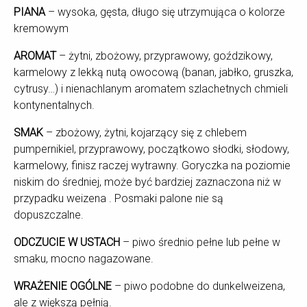
PIANA
– wysoka, gęsta, długo się utrzymująca o kolorze
kremowym
AROMAT
– żytni, zbożowy, przyprawowy, goździkowy,
karmelowy z lekką nutą owocową (banan, jabłko, gruszka,
cytrusy…) i nienachlanym aromatem szlachetnych chmieli
kontynentalnych.
SMAK
– zbożowy, żytni, kojarzący się z chlebem
pumpernikiel, przyprawowy, początkowo słodki, słodowy,
karmelowy, finisz raczej wytrawny. Goryczka na poziomie
niskim do średniej, może być bardziej zaznaczona niż w
przypadku weizena . Posmaki palone nie są
dopuszczalne.
ODCZUCIE W USTACH
– piwo średnio pełne lub pełne w
smaku, mocno nagazowane.
WRAŻENIE OGÓLNE
– piwo podobne do dunkelweizena,
ale z większą pełnią.