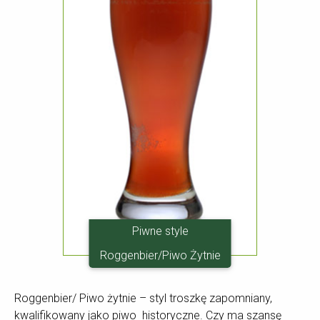
Piwne style
Roggenbier/Piwo Żytnie
Roggenbier/ Piwo żytnie – styl troszkę zapomniany,
kwalifikowany jako piwo historyczne. Czy ma szansę