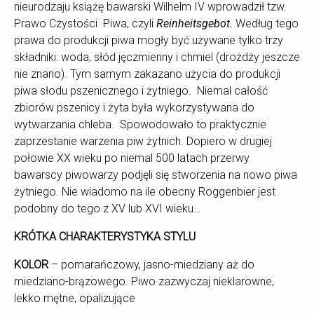
nieurodzaju książę bawarski Wilhelm IV wprowadził tzw.
Prawo Czystości Piwa, czyli
Reinheitsgebot.
Według tego
prawa do produkcji piwa mogły być używane tylko trzy
składniki: woda, słód jęczmienny i chmiel (drożdży jeszcze
nie znano). Tym samym zakazano użycia do produkcji
piwa słodu pszenicznego i żytniego. Niemal całość
zbiorów pszenicy i żyta była wykorzystywana do
wytwarzania chleba. Spowodowało to praktycznie
zaprzestanie warzenia piw żytnich. Dopiero w drugiej
połowie XX wieku po niemal 500 latach przerwy
bawarscy piwowarzy podjęli się stworzenia na nowo piwa
żytniego. Nie wiadomo na ile obecny Roggenbier jest
podobny do tego z XV lub XVI wieku…
KRÓTKA CHARAKTERYSTYKA STYLU
KOLOR
– pomarańczowy, jasno-miedziany aż do
miedziano-brązowego. Piwo zazwyczaj nieklarowne,
lekko mętne, opalizujące