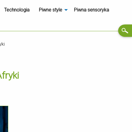
Technologia
Piwne style
Piwna sensoryka
yki
fryki