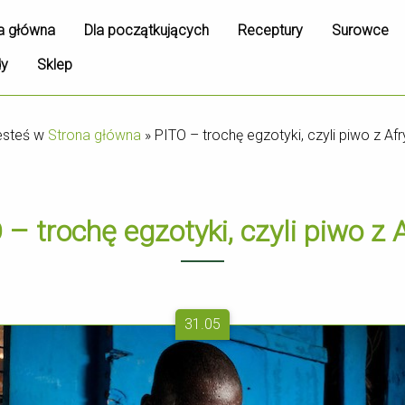
a główna
Dla początkujących
Receptury
Surowce
dy
Sklep
esteś w
Strona główna
»
PITO – trochę egzotyki, czyli piwo z Afr
 – trochę egzotyki, czyli piwo z A
31.05