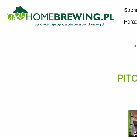
Stron
Pora
J
PITO