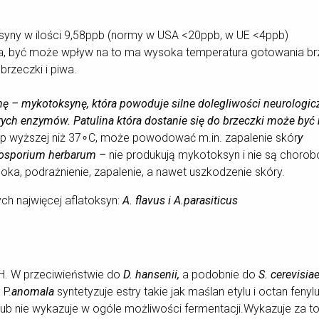
oksyny w ilości 9,58ppb (normy w USA <20ppb, w UE <4ppb)
iwa, być może wpływ na to ma wysoka temperatura gotowania br
rzeczki i piwa.
linę – mykotoksynę, która powoduje silne dolegliwości neurolo
rych enzymów. Patulina która dostanie się do brzeczki może być
p wyższej niż 37∘C, może powodować m.in. zapalenie skór
y
osporium herbarum –
nie produkują mykotoksyn i nie są choro
 oka, podrażnienie, zapalenie, a nawet uszkodzenie skóry.
ch najwięcej aflatoksyn:
A. flavus i A.parasiticus
H. W przeciwieństwie do
D. hansenii,
a podobnie do
S. cerevisia
 P.
anomala
syntetyzuje estry takie jak maślan etylu i octan fenylu
lub nie wykazuje w ogóle możliwości fermentacji.Wykazuje za to