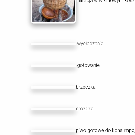
filtracja w wiklinowym kosz
wysładzanie
gotowanie
brzeczka
drożdże
piwo gotowe do konsumpcj