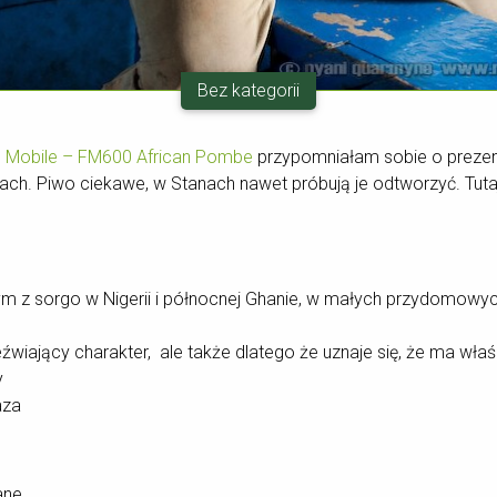
Bez kategorii
 Mobile – FM600 African Pombe
przypomniałam sobie o prezent
ch. Piwo ciekawe, w Stanach nawet próbują je odtworzyć. Tuta
 z sorgo w Nigerii i północnej Ghanie, w małych przydomowy
źwiający charakter, ale także dlatego że uznaje się, że ma wł
y
aza
ane