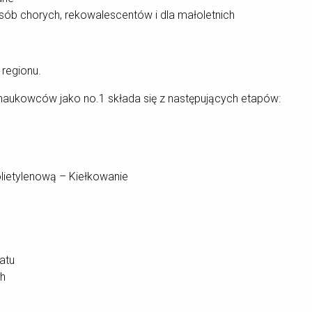
ób chorych, rekowalescentów i dla małoletnich
 regionu.
naukowców jako no.1 składa się z następujących etapów:
olietylenową – Kiełkowanie
ratu
2h