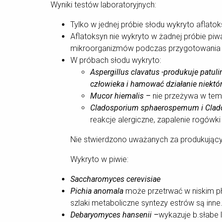
Wyniki testów laboratoryjnych:
Tylko w jednej próbie słodu wykryto aflat
Aflatoksyn nie wykryto w żadnej próbie p
mikroorganizmów podczas przygotowania b
W próbach słodu wykryto:
Aspergillus clavatus -produkuje patu
człowieka i hamować działanie niektó
Mucor hiemalis –
nie przeżywa w tem
Cladosporium sphaerospemum i Clad
reakcje alergiczne, zapalenie rogówki
Nie stwierdzono uważanych za produkujący
Wykryto w piwie:
Saccharomyces cerevisiae
Pichia anomala
może przetrwać w niskim p
szlaki metaboliczne syntezy estrów są inne.
Debaryomyces hansenii –
wykazuje b.słabe 