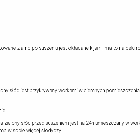
kowane ziarno po suszeniu jest okładane kijami, ma to na celu 
elony słód jest przykrywany workami w ciemnych pomieszczeniac
nie
 a zielony słód przed suszeniem jest na 24h umieszczany w wor
a w sobie więcej słodyczy.