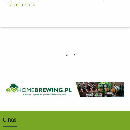
… Read more »
«
»
O nas