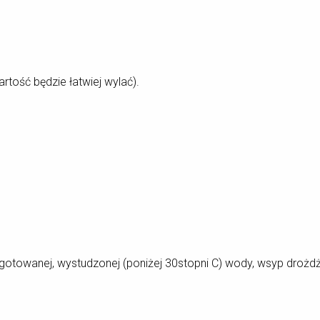
tość będzie łatwiej wylać).
towanej, wystudzonej (poniżej 30stopni C) wody, wsyp drożdże, 