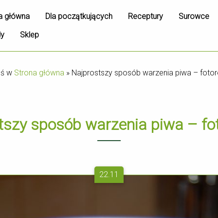
a główna
Dla początkujących
Receptury
Surowce
dy
Sklep
eś w
Strona główna
»
Najprostszy sposób warzenia piwa – fotor
tszy sposób warzenia piwa – fot
22.11