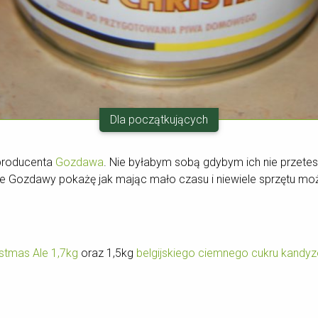
Dla początkujących
 producenta
Gozdawa
. Nie byłabym sobą gdybym ich nie przetest
dzie Gozdawy pokażę jak mając mało czasu i niewiele sprzętu m
tmas Ale 1,7kg
oraz 1,5kg
belgijskiego ciemnego cukru kand