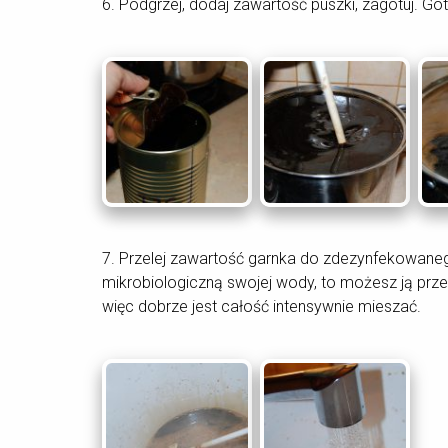
6. Podgrzej, dodaj zawartość puszki, zagotuj. Got
7. Przelej zawartość garnka do zdezynfekowanego
mikrobiologiczną swojej wody, to możesz ją prze
więc dobrze jest całość intensywnie mieszać.