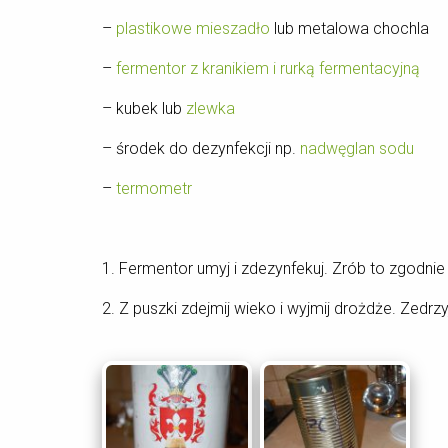
–
plastikowe mieszadło
lub metalowa chochla
–
fermentor z kranikiem i rurką fermentacyjną
– kubek lub
zlewka
– środek do dezynfekcji np.
nadwęglan sodu
–
termometr
1. Fermentor umyj i zdezynfekuj. Zrób to zgodnie
2. Z puszki zdejmij wieko i wyjmij drożdże. Zedr