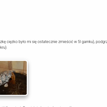
troszkę ciężko było mi się ostatecznie zmieścić w 5l garnku), po
kru).