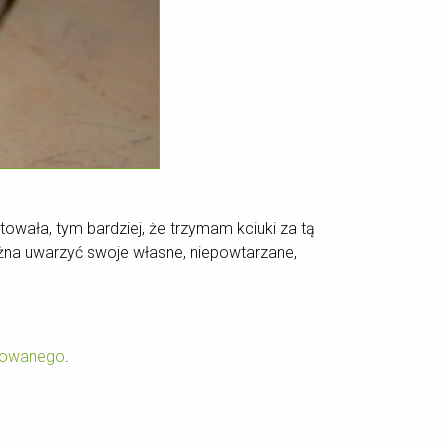
owała, tym bardziej, że trzymam kciuki za tą
ożna uwarzyć swoje własne, niepowtarzane,
yzowanego
.