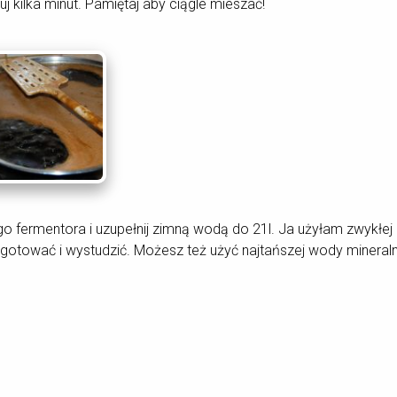
uj kilka minut. Pamiętaj aby ciągle mieszać!
 fermentora i uzupełnij zimną wodą do 21l. Ja użyłam zwykłej k
gotować i wystudzić. Możesz też użyć najtańszej wody mineraln