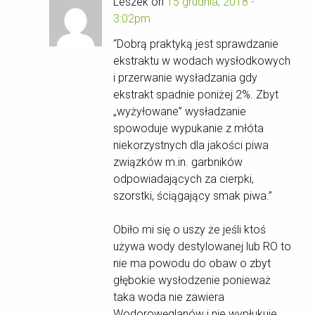
Leszek on
15 grudnia, 2018 -
3:02pm
“Dobrą praktyką jest sprawdzanie
ekstraktu w wodach wysłodkowych
i przerwanie wysładzania gdy
ekstrakt spadnie poniżej 2%. Zbyt
„wyżyłowane” wysładzanie
spowoduje wypukanie z młóta
niekorzystnych dla jakości piwa
związków m.in. garbników
odpowiadających za cierpki,
szorstki, ściągający smak piwa.”
Obiło mi się o uszy że jeśli ktoś
używa wody destylowanej lub RO to
nie ma powodu do obaw o zbyt
głębokie wysłodzenie ponieważ
taka woda nie zawiera
Wodorowęglanów i nie wypłukuje