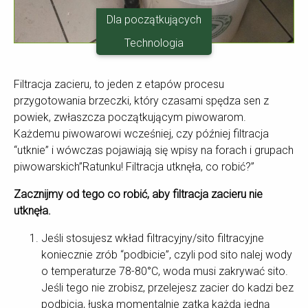
Dla początkujących
Technologia
Filtracja zacieru, to jeden z etapów procesu
przygotowania brzeczki, który czasami spędza sen z
powiek, zwłaszcza początkującym piwowarom.
Każdemu piwowarowi wcześniej, czy później filtracja
“utknie” i wówczas pojawiają się wpisy na forach i grupach
piwowarskich”Ratunku! Filtracja utknęła, co robić?”
Zacznijmy od tego co robić, aby filtracja zacieru nie
utknęła.
Jeśli stosujesz wkład filtracyjny/sito filtracyjne
koniecznie zrób “podbicie”, czyli pod sito nalej wody
o temperaturze 78-80°C, woda musi zakrywać sito.
Jeśli tego nie zrobisz, przelejesz zacier do kadzi bez
podbicia, łuska momentalnie zatka każdą jedną