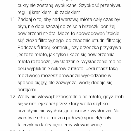
cukry nie zostaną wypłukane. Szybkość przepływu
reguluj kranikiem lub zaciskiem.
Zadbaj o to, aby nad warstwą młóta cały czas był
płyn, nie dopuszczaj do zejścia brzeczki poniżej
powierzchni młóta. Może to spowodować “zbicie
się” złoża filtracyjnego, co znacznie utrudni filtrację.
Podczas filtracji kontroluj, czy brzeczka przykrywa
jeszcze młóto, jak tylko ukaże się powierzchnia
młóta rozpocznij wysładzanie. Wysładzanie ma na
celu wypłukanie cukrów z młóta. Jeśli masz taką
możliwość możesz prowadzić wysładzanie w
sposób ciągły, ale zazwyczaj wodę dodaje się
porcjami.
Wody nie wlewaj bezpośrednio na młóto, gdyż zrobi
się w nim lej/kanał przez który woda szybko
przepłynie nie wypłukując cukrów z wysłodzin. Na
warstwie młóta można położyć spodek/mały
talerzyk na który będziemy wlewać wodę.