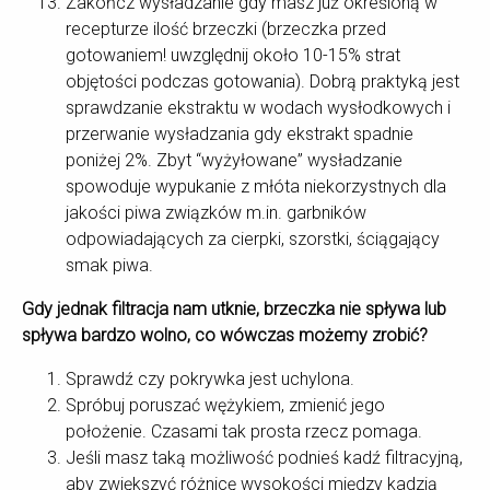
Zakończ wysładzanie gdy masz już określoną w
recepturze ilość brzeczki (brzeczka przed
gotowaniem! uwzględnij około 10-15% strat
objętości podczas gotowania). Dobrą praktyką jest
sprawdzanie ekstraktu w wodach wysłodkowych i
przerwanie wysładzania gdy ekstrakt spadnie
poniżej 2%. Zbyt “wyżyłowane” wysładzanie
spowoduje wypukanie z młóta niekorzystnych dla
jakości piwa związków m.in. garbników
odpowiadających za cierpki, szorstki, ściągający
smak piwa.
Gdy jednak filtracja nam utknie, brzeczka nie spływa lub
spływa bardzo wolno, co wówczas możemy zrobić?
Sprawdź czy pokrywka jest uchylona.
Spróbuj poruszać wężykiem, zmienić jego
położenie. Czasami tak prosta rzecz pomaga.
Jeśli masz taką możliwość podnieś kadź filtracyjną,
aby zwiększyć różnicę wysokości między kadzią