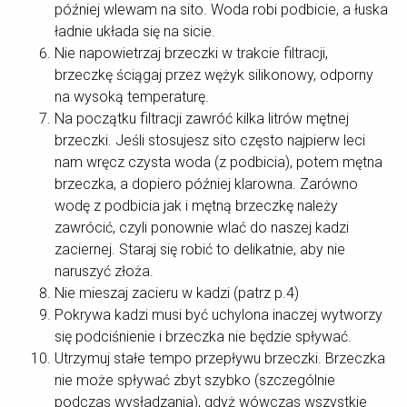
później wlewam na sito. Woda robi podbicie, a łuska
ładnie układa się na sicie.
Nie napowietrzaj brzeczki w trakcie filtracji,
brzeczkę ściągaj przez wężyk silikonowy, odporny
na wysoką temperaturę.
Na początku filtracji zawróć kilka litrów mętnej
brzeczki. Jeśli stosujesz sito często najpierw leci
nam wręcz czysta woda (z podbicia), potem mętna
brzeczka, a dopiero później klarowna. Zarówno
wodę z podbicia jak i mętną brzeczkę należy
zawrócić, czyli ponownie wlać do naszej kadzi
zaciernej. Staraj się robić to delikatnie, aby nie
naruszyć złoża.
Nie mieszaj zacieru w kadzi (patrz p.4)
Pokrywa kadzi musi być uchylona inaczej wytworzy
się podciśnienie i brzeczka nie będzie spływać.
Utrzymuj stałe tempo przepływu brzeczki. Brzeczka
nie może spływać zbyt szybko (szczególnie
podczas wysładzania), gdyż wówczas wszystkie