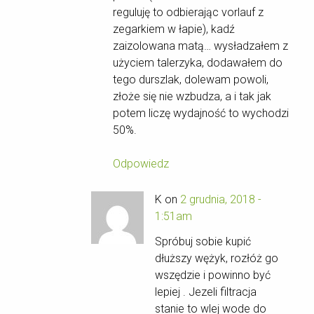
reguluję to odbierając vorlauf z
zegarkiem w łapie), kadź
zaizolowana matą… wysładzałem z
użyciem talerzyka, dodawałem do
tego durszlak, dolewam powoli,
złoże się nie wzbudza, a i tak jak
potem liczę wydajność to wychodzi
50%.
Odpowiedz
K on
2 grudnia, 2018 -
1:51am
Spróbuj sobie kupić
dłuższy wężyk, rozłóż go
wszędzie i powinno być
lepiej . Jezeli filtracja
stanie to wlej wode do