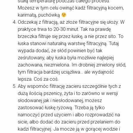
stałą temperaturę podczas całego procesu.
Możesz w tym celu owinąć kadź filtracyjną kocem,
karimatą, puchówką
Odczekaj z filtracją, aż złoże filtracyjne się ułoży. W
praktyce trwa to 20-30 minut. Tak na prawdę
brzeczka filtruje się przez łuskę, a nie przez sito. To
łuska stanowi naturalną warstwę filtracyjną. Tutaj
wypada dodać, że słód powinien być tak
ześrutowany, aby łuska była możliwie najlepiej
zachowana, niezmielona. Im drobniej zmielony słód,
tym filtracja bardziej uciążliwa… ale wydajność
lepsza. Coś za coś.
Aby wspomóc filtrację zacieru szczególnie tych z
dużą ilością pszenicy, żyta i to zarówno w wersji
słodowanej jak i niesłodowanej, możesz
zastosować łuskę ryżową. Trzeba ją tylko
namoczyć przed użyciem i albo rozprowadzić na
sicie, albo dodać do zacieru przed przelaniem do
kadzi filtracyjnej. Ja mocze ją w gorącej wodzie i