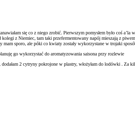
tanawiałam się co z niego zrobić. Pierwszym pomysłem było coś a’la
olegi z Niemiec, tam taki przefermentowany napój mieszają z piwem 
y mam sporo, ale póki co kwiaty zostały wykorzystane w trojaki sposó
ę, planuję go wykorzystać do aromatyzowania saisona przy rozlewie
dodałam 2 cytryny pokrojone w plastry, włożyłam do lodówki . Za kilk