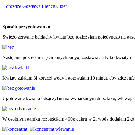
–
drożdże Gozdawa French Cider
Sposób przygotowania:
Świeżo zerwane baldachy kwiatu bzu rozłożyłam pojedynczo na gaze
Następnie pozbyłam się zielonych łodyg, zostawiając tylko kwiaty i n
Kwiaty zalałam 3l gorącej wody i gotowałam 10 minut, aby zdezynfe
Ugotowane kwiatki odsączyłam na wyparzonym durszlaku, wlewając
W osobnym garnku rozpuściłam 400g cukru w 2l wody,dodałam 2kg k