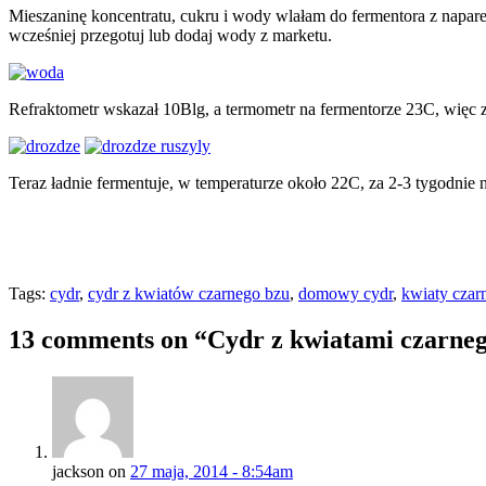
Mieszaninę koncentratu, cukru i wody wlałam do fermentora z napar
wcześniej przegotuj lub dodaj wody z marketu.
Refraktometr wskazał 10Blg, a termometr na fermentorze 23C, więc
Teraz ładnie fermentuje, w temperaturze około 22C, za 2-3 tygodnie 
Tags:
cydr
,
cydr z kwiatów czarnego bzu
,
domowy cydr
,
kwiaty czar
13 comments on “
Cydr z kwiatami czarne
jackson on
27 maja, 2014 - 8:54am