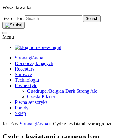
Wyszukiwarka
Search for:
Menu
Strona główna
Dla początkujących
Receptury
Surowce
Technologia
Piwne style
Quadrupel/Belgian Dark Strong Ale
Czeski Pilzner
Piwna sensoryka
Porady
Sklep
Jesteś w
Strona główna
»
Cydr z kwiatami czarnego bzu
Cydr z kwiatami czarnego bzu