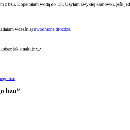
em z bzu. Dopełniłam wodą do 15l. Użyłam zwykłej kranówki, jeśli jed
 zadałam wcześniej
uwodnione drożdże
.
napiszę jak smakuje 🙂
nego bzu
go bzu
”