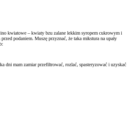
 wino kwiatowe – kwiaty bzu zalane lekkim syropem cukrowym i
przed podaniem. Muszę przyznać, że taka mikstura na upały
b:
a dni mam zamiar przefiltrować, rozlać, spasteryzować i uzyskać