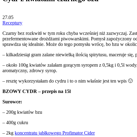
27.05
Receptury
Czarny bez rozkwitł w tym roku chyba wcześniej niż zazwyczaj. Zas
przefermentowane drożdżami piwowarskimi. Pomysł zapożyczony od k
sprawdza się idealnie. Może do tego pomysłu wrócę, bo bzu w okolic
– kilkadziesiąt gram zalane niewielką ilością spirytusu, maceruje si
– około 100g kwiatów zalałam gorącym syropem z 0,5kg i 0,5l wody, 
aromatyczny, zdrowy syrop.
– resztę wykorzystałam do cydru i to o nim właśnie jest ten wpis 🙂
BZOWY CYDR – przepis na 15l
Surowce:
– 200g kwiatów bzu
– 400g cukru
– 2kg
koncentratu jabłkowego Profimator Cider