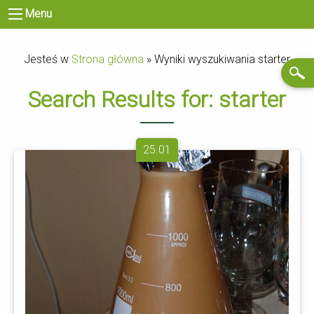
Menu
Jesteś w
Strona główna
»
Wyniki wyszukiwania starter
Search Results for: starter
25.01